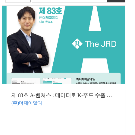
그
체
제 83호 A-벤처스 : 데이터로 K-푸드 수출 장벽 낮춘다! 글로벌 식품 규제 자동화 플랫폼으로 해외 진출 지원
인
메
(주)더제이알디