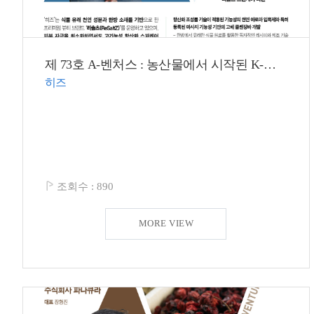
제 73호 A-벤처스 : 농산물에서 시작된 K-뷰티 혁신 ‘리솔츠’로 세계 무대 정조준!
히즈
조회수 :
890
MORE VIEW