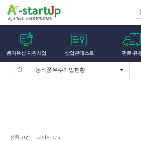
벤처육성 지원사업
창업콘테스트
판로·유
농식품우수기업현황
전체
33
건
페이지
1
/
6