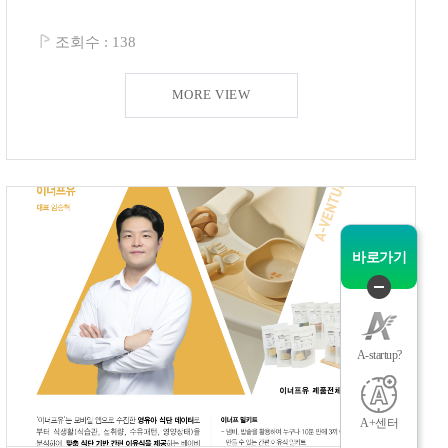
조회수 :
138
MORE VIEW
뉴
바로가기
퀵
메
뉴
A-startup?
닫
기
A+센터