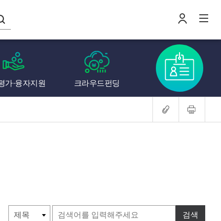
나의창업일지
평가·융자지원
크라우드펀딩
로
전
검색