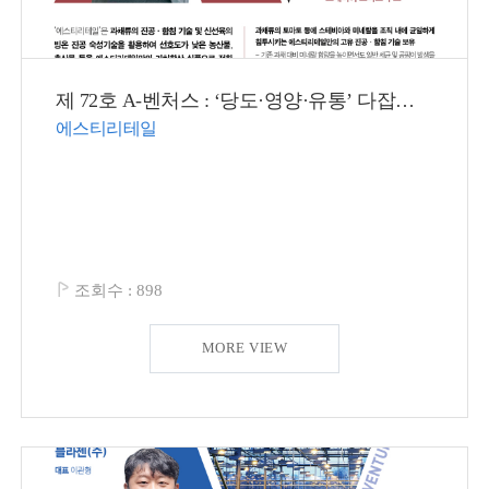
제 72호 A-벤처스 : ‘당도·영양·유통’ 다잡은 과채류의 재발견
에스티리테일
조회수 :
898
MORE VIEW