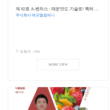
제 82호 A-벤처스 : 매운맛도 기술로! 특허 받은 액상소스로 글로벌 K(케이)-푸드 도전
주식회사 에프엘컴퍼니
조회수 :
184
MORE VIEW