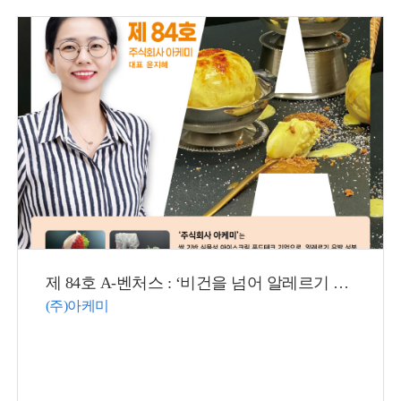
제 84호 A-벤처스 : ‘비건을 넘어 알레르기 프리’ 디저트 개발 쌀로 만든 100% 식물성 아이스크림으로 디저트 시장 선도
(주)아케미