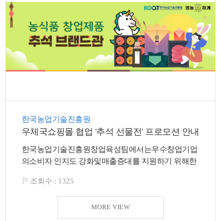
색
그
체
한국농업기술진흥원
우체국쇼핑몰 협업 '추석 선물전' 프로모션 안내
한국농업기술진흥원창업육성팀에서는우수창업기업
창
인
메
의소비자 인지도 강화및매출증대를 지원하기 위해한
국우편...
조회수 :
1325
MORE VIEW