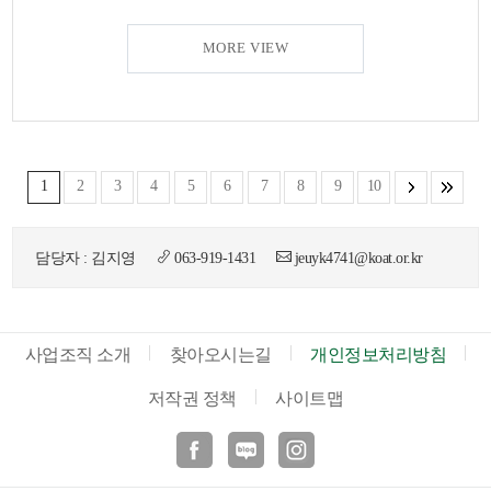
MORE VIEW
1
2
3
4
5
6
7
8
9
10
담당자 : 김지영
063-919-1431
jeuyk4741@koat.or.kr
사업조직 소개
찾아오시는길
개인정보처리방침
저작권 정책
사이트맵
페이스북
블로그
인스타