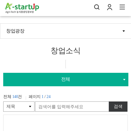
창업광장
나의창업일지
검
로
전
창업소식
전체
전체
140
건
페이지
1
/
24
검색