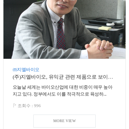
색
그
체
㈜지엘바이오
(주)지엘바이오, 유익균 관련 제품으로 보이지 않는 기적을 만들다
오늘날 세계는 바이오산업에 대한 비중이 매우 높아
창
인
메
지고 있다. 정부에서도 이를 적극적으로 육성하...
조회수 :
996
MORE VIEW