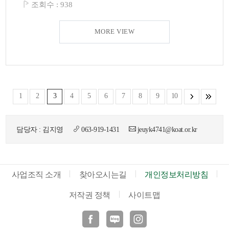
조회수 :
938
MORE VIEW
1
2
3
4
5
6
7
8
9
10
담당자 : 김지영
063-919-1431
jeuyk4741@koat.or.kr
사업조직 소개
찾아오시는길
개인정보처리방침
저작권 정책
사이트맵
페이스북
블로그
인스타