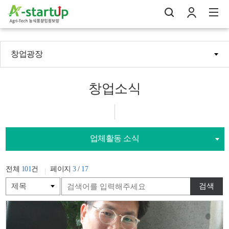
창업광장
나의창업일지
검
로
전
창업소식
업체활동 소식
전체
101
건
페이지
3
/
17
검색