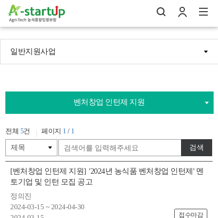
일반지원사업
나의창업일지
검
로
전
벤처창업 인턴제 지원
전체
5
건
페이지
1
/
1
검색
[벤처창업 인턴제 지원]
'2024년 농식품 벤처창업 인턴제' 멘
토기업 및 인턴 모집 공고
정의진
2024-03-15 ~ 2024-04-30
접수마감
2024-03-15