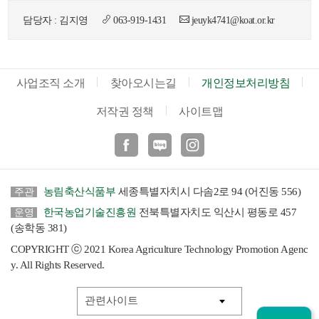
색
그
체
담당자 : 김지영
063-919-1431
jeuyk4741@koat.or.kr
사업조직 소개
찾아오시는길
개인정보처리방침
저작권 정책
사이트맵
페이스북
블로그
인스타
농림축산식품부
세종특별자치시 다솜2로 94 (어진동 556)
주관
한국농업기술진흥원
전북특별자치도 익산시 평동로 457
운영
창
인
메
(송학동 381)
COPYRIGHT ⓒ 2021 Korea Agriculture Technology Promotion Agenc
y. All Rights Reserved.