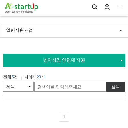
일반지원사업
나의창업일지
검
로
전
벤처창업 인턴제 지원
전체
5
건
페이지
20
/
1
검색
1