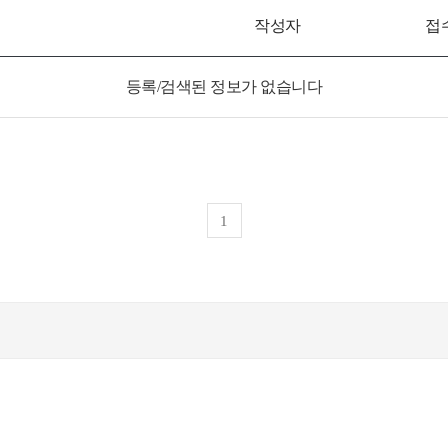
작성자
접
등록/검색된 정보가 없습니다
1