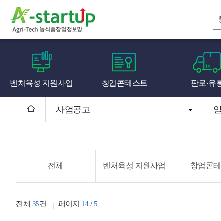
벤처육성 지원사업
창업콘테스트
판로·유
사업공고
전체
벤처육성 지원사업
창업콘테
전체
35
건
페이지
14
/
5