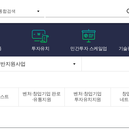
검색
통
투자유치
민간투자 스케일업
기술
일반지원사업
벤처·창업기업 판로
벤처·창업기업
창
스트
·유통지원
투자유치지원
네트