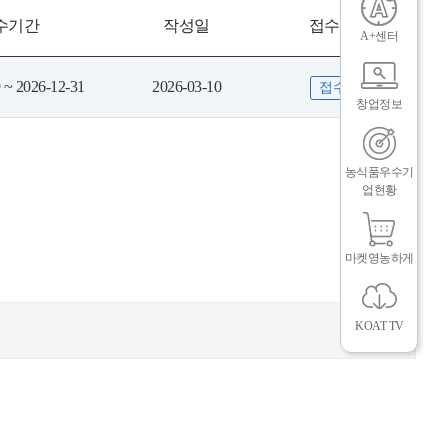
기
그
체
수기간
작성일
접수상태
A+센터
 ~ 2026-12-31
2026-03-10
접수중
창업정보
농식품우수기
업현황
마켓영농하게
인
메
KOAT TV