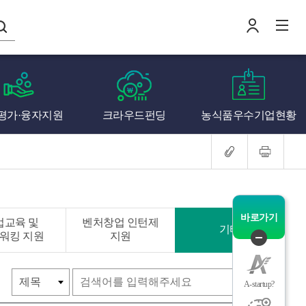
나의창업일지
평가·융자지원
크라우드펀딩
농식품우수기업현황
로
전
바로가기
업교육 및
벤처창업 인턴제
기타
워킹 지원
지원
퀵
메
뉴
검색
A-startup?
닫