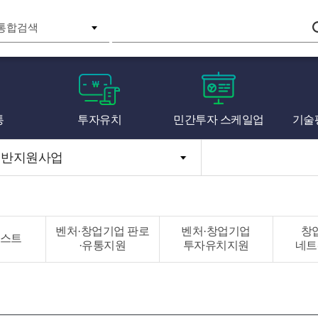
검색
통
투자유치
민간투자 스케일업
기술
일반지원사업
벤처·창업기업 판로
벤처·창업기업
창
스트
·유통지원
투자유치지원
네트