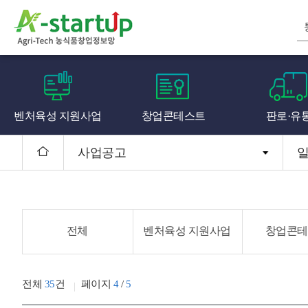
벤처육성 지원사업
창업콘테스트
판로·유
사업공고
전체
벤처육성 지원사업
창업콘테
전체
35
건
페이지
4
/
5