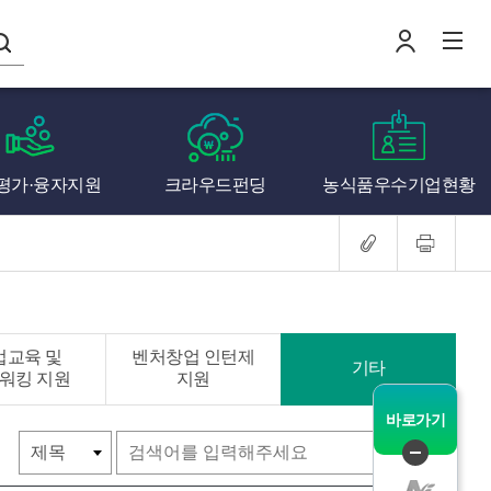
나의창업일지
평가·융자지원
크라우드펀딩
농식품우수기업현황
로
전
업교육 및
벤처창업 인턴제
기타
워킹 지원
지원
바로가기
검색
퀵