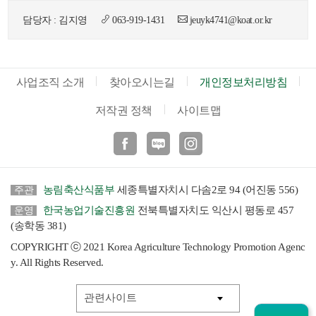
색
그
체
담당자 : 김지영
063-919-1431
jeuyk4741@koat.or.kr
사업조직 소개
찾아오시는길
개인정보처리방침
저작권 정책
사이트맵
페이스북
블로그
인스타
농림축산식품부
세종특별자치시 다솜2로 94 (어진동 556)
주관
한국농업기술진흥원
전북특별자치도 익산시 평동로 457
운영
창
인
메
(송학동 381)
COPYRIGHT ⓒ 2021 Korea Agriculture Technology Promotion Agenc
y. All Rights Reserved.