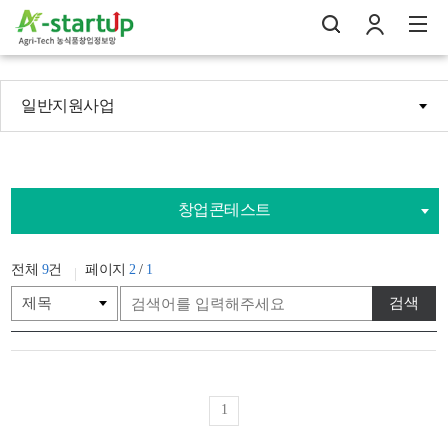
일반지원사업
나의창업일지
검
로
전
창업콘테스트
전체
9
건
페이지
2
/
1
검색
1