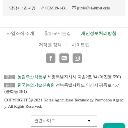
색
그
체
담당자 : 김지영
063-919-1431
jeuyk4741@koat.or.kr
사업조직 소개
찾아오시는길
개인정보처리방침
저작권 정책
사이트맵
페이스북
블로그
인스타
농림축산식품부
세종특별자치시 다솜2로 94 (어진동 556)
주관
한국농업기술진흥원
전북특별자치도 익산시 평동로 457
운영
창
인
메
(송학동 381)
COPYRIGHT ⓒ 2021 Korea Agriculture Technology Promotion Agenc
y. All Rights Reserved.