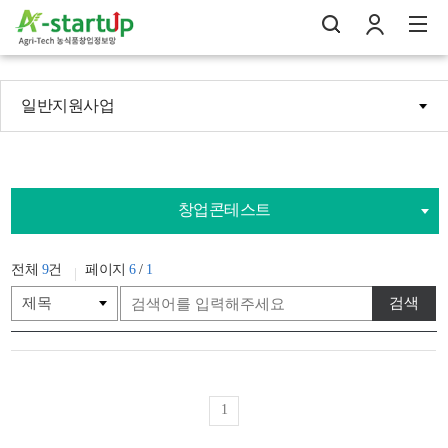
일반지원사업
나의창업일지
검
로
전
창업콘테스트
전체
9
건
페이지
6
/
1
검색
1