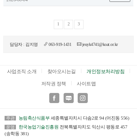
색
그
체
1
2
3
담당자 : 김지영
063-919-1431
jeuyk4741@koat.or.kr
사업조직 소개
찾아오시는길
개인정보처리방침
저작권 정책
사이트맵
창
인
메
페이스북
블로그
인스타
농림축산식품부
세종특별자치시 다솜2로 94 (어진동 556)
주관
한국농업기술진흥원
전북특별자치도 익산시 평동로 457
운영
(송학동 381)