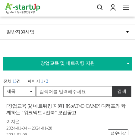
일반지원사업
나의창업일지
검
로
전
창업교육 및 네트워킹 지원
전체
13
건
페이지
1
/
2
검색
[창업교육 및 네트워킹 지원]
[KoAT×D.CAMP] 디캠프와 함
께하는 "워크넥트 #전북" 모집공고
이지은
2024-01-04 ~ 2024-01-28
접수마감
2024-01-08