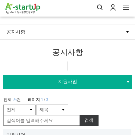
공지사항
나의창업일지
검
로
전
공지사항
지원사업
전체
26
건
페이지
1
/
3
검색