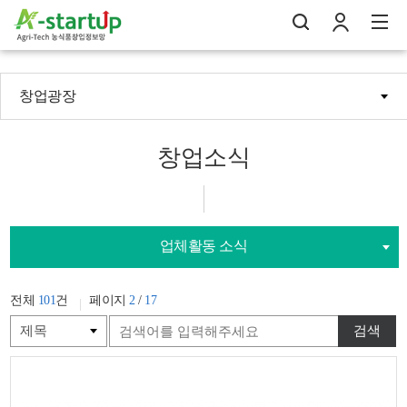
창업광장
나의창업일지
검
로
전
창업소식
업체활동 소식
전체
101
건
페이지
2
/
17
검색