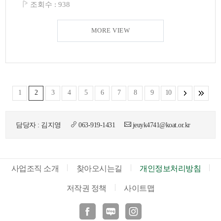
조회수 :
938
MORE VIEW
1
2
3
4
5
6
7
8
9
10
담당자 : 김지영
063-919-1431
jeuyk4741@koat.or.kr
사업조직 소개
찾아오시는길
개인정보처리방침
저작권 정책
사이트맵
페이스북
블로그
인스타