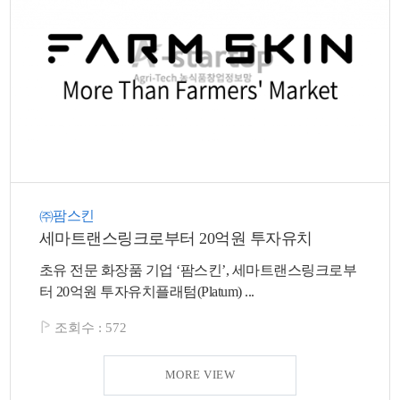
색
그
체
㈜팜스킨
세마트랜스링크로부터 20억원 투자유치
초유 전문 화장품 기업 ‘팜스킨’, 세마트랜스링크로부
창
인
메
터 20억원 투자유치플래텀(Platum) ...
조회수 :
572
MORE VIEW