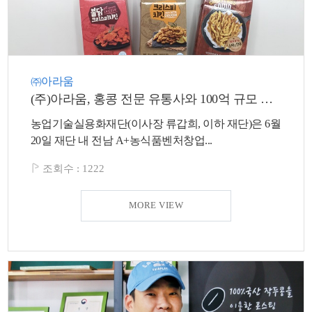
㈜아라움
(주)아라움, 홍콩 전문 유통사와 100억 규모 수출 계약 체결
농업기술실용화재단(이사장 류갑희, 이하 재단)은 6월
20일 재단 내 전남 A+농식품벤처창업...
조회수 :
1222
MORE VIEW