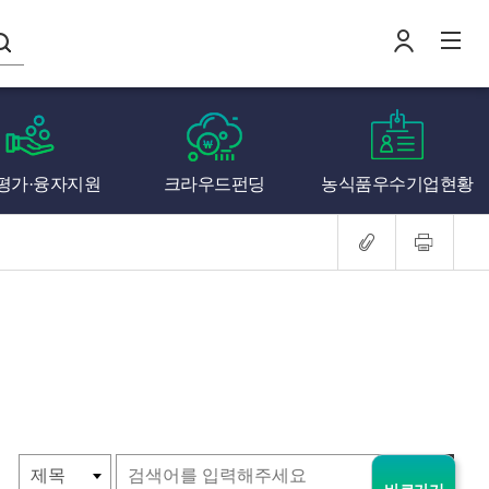
나의창업일지
평가·융자지원
크라우드펀딩
농식품우수기업현황
로
전
검색