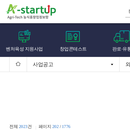
벤처육성 지원사업
창업콘테스트
판로·유
사업공고
전체
2023
건
페이지
202
/
1776