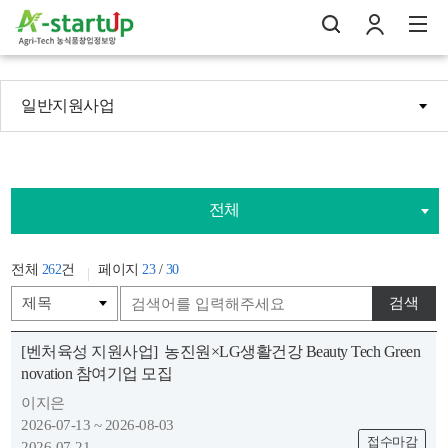
일반지원사업
나의창업일지
검
로
전
전체
전체
262
건
페이지
23
/
30
검색
[벤처육성 지원사업]
농진원×LG생활건강 Beauty Tech Green
novation 참여기업 모집
이지은
2026-07-13 ~ 2026-08-03
접수마감
2026-07-21