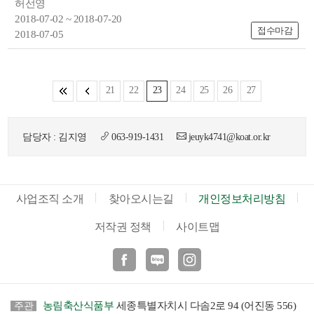
허선영
2018-07-02 ~ 2018-07-20
접수마감
2018-07-05
21
22
23
24
25
26
27
담당자 : 김지영
063-919-1431
jeuyk4741@koat.or.kr
사업조직 소개
찾아오시는길
개인정보처리방침
저작권 정책
사이트맵
페이스북
블로그
인스타
농림축산식품부
세종특별자치시 다솜2로 94 (어진동 556)
주관