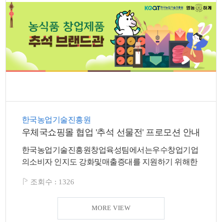
색
그
체
한국농업기술진흥원
우체국쇼핑몰 협업 '추석 선물전' 프로모션 안내
한국농업기술진흥원창업육성팀에서는우수창업기업
창
인
메
의소비자 인지도 강화및매출증대를 지원하기 위해한
국우편...
조회수 :
1326
MORE VIEW