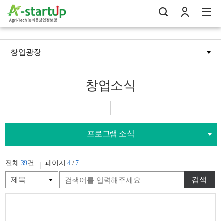
창업광장
나의창업일지
검
로
전
창업소식
프로그램 소식
전체
39
건
페이지
4
/
7
검색