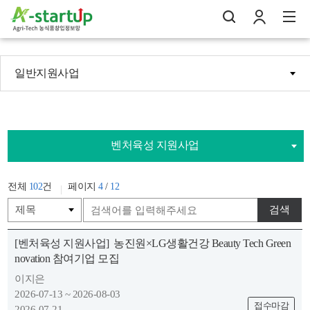
일반지원사업
나의창업일지
검
로
전
벤처육성 지원사업
전체
102
건
페이지
4
/
12
검색
[벤처육성 지원사업]
농진원×LG생활건강 Beauty Tech Green
novation 참여기업 모집
이지은
2026-07-13 ~ 2026-08-03
접수마감
2026-07-21