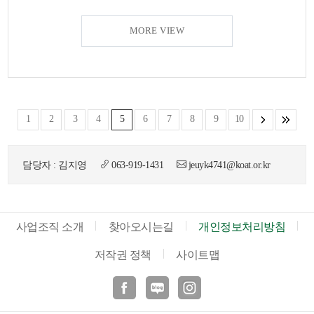
MORE VIEW
1
2
3
4
5
6
7
8
9
10
담당자 : 김지영
063-919-1431
jeuyk4741@koat.or.kr
사업조직 소개
찾아오시는길
개인정보처리방침
저작권 정책
사이트맵
페이스북
블로그
인스타