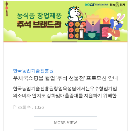
색
그
체
한국농업기술진흥원
우체국쇼핑몰 협업 '추석 선물전' 프로모션 안내
한국농업기술진흥원창업육성팀에서는우수창업기업
창
인
메
의소비자 인지도 강화및매출증대를 지원하기 위해한
국우편...
조회수 :
1326
MORE VIEW