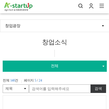
창업광장
나의창업일지
검
로
전
창업소식
전체
전체
140
건
페이지
5
/
24
검색