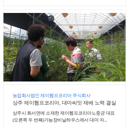
농업회사법인 제이헴프코리아 주식회사
상주 제이헴프코리아, 대마씨앗 재배 노력 결실
상주시 화서면에 소재한 제이헴프코리아노중균 대표
(오른쪽 두 번째)가농장비닐하우스에서 대마 자...