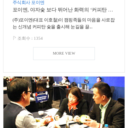
주식회사 포이엔
포이엔, 야자숯 보다 뛰어난 화력의 ‘커피탄 숯’ 출시
(주)포이엔(대표 이호철)이 캠핑족들의 마음을 사로잡
는 신개념 커피탄 숯을 출시해 눈길을 끌...
조회수 :
1354
MORE VIEW