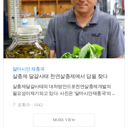
색
그
체
달마시안 제충국
살충제 달걀사태 천연살충제에서 답을 찾다
살충제달걀사태의 대처방안으로천연살충제개발의
창
인
메
필요성이제기되고 있다. 사진은 '달마시안재충국'의 ...
조회수 :
1042
MORE VIEW