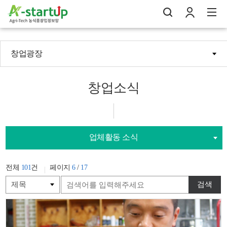
창업광장
나의창업일지
검
로
전
창업소식
업체활동 소식
전체
101
건
페이지
6
/
17
검색