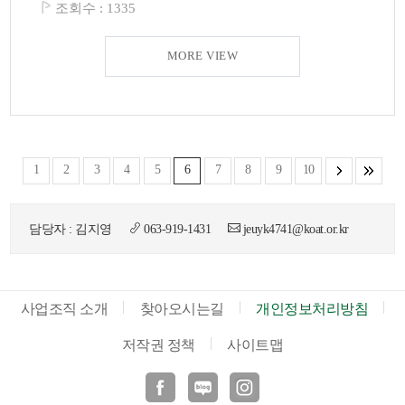
조회수 :
1335
MORE VIEW
1
2
3
4
5
6
7
8
9
10
담당자 : 김지영
063-919-1431
jeuyk4741@koat.or.kr
사업조직 소개
찾아오시는길
개인정보처리방침
저작권 정책
사이트맵
페이스북
블로그
인스타