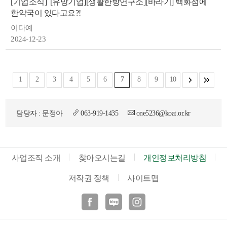
[기업소식]
[유망기업][생활한방연구소][바라기] 백화점에
한약국이 있다고요?!
이다예
2024-12-23
1
2
3
4
5
6
7
8
9
10
담당자 : 문정아
063-919-1435
one5236@koat.or.kr
사업조직 소개
찾아오시는길
개인정보처리방침
저작권 정책
사이트맵
페이스북
블로그
인스타