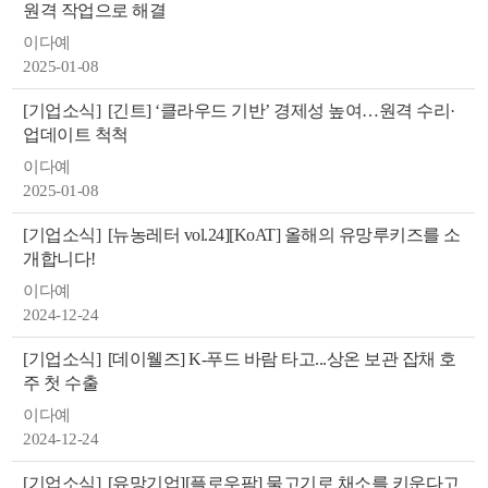
원격 작업으로 해결
색
그
체
이다예
2025-01-08
[기업소식]
[긴트] ‘클라우드 기반’ 경제성 높여…원격 수리·
업데이트 척척
이다예
2025-01-08
[기업소식]
[뉴농레터 vol.24][KoAT] 올해의 유망루키즈를 소
개합니다!
이다예
2024-12-24
창
인
메
[기업소식]
[데이웰즈] K-푸드 바람 타고...상온 보관 잡채 호
주 첫 수출
이다예
2024-12-24
[기업소식]
[유망기업][플로우팜] 물고기로 채소를 키운다고