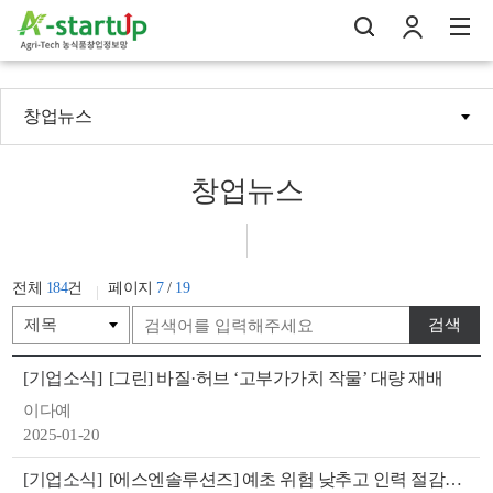
창업뉴스
나의창업일지
검
로
전
창업뉴스
전체
184
건
페이지
7
/
19
검색
[기업소식]
[그린] 바질·허브 ‘고부가가치 작물’ 대량 재배
이다예
2025-01-20
[기업소식]
[에스엔솔루션즈] 예초 위험 낮추고 인력 절감…