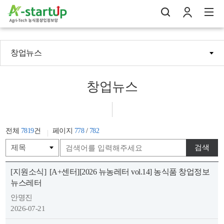
창업뉴스
나의창업일지
검
로
전
창업뉴스
전체
7819
건
페이지
778
/
782
검색
[지원소식]
[A+센터][2026 뉴농레터 vol.14] 농식품 창업정보
뉴스레터
안명진
2026-07-21