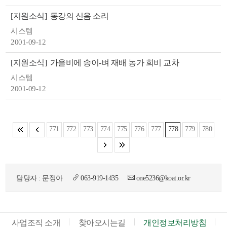
[지원소식]
동강의 신음 소리
시스템
2001-09-12
[지원소식]
가을비에 송이-벼 재배 농가 희비 교차
시스템
2001-09-12
771
772
773
774
775
776
777
778
779
780
담당자 : 문정아
063-919-1435
one5236@koat.or.kr
사업조직 소개
찾아오시는길
개인정보처리방침