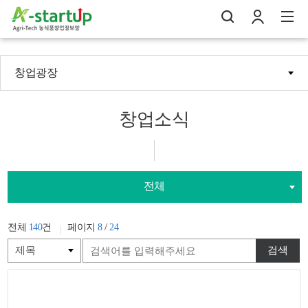
창업광장
나의창업일지
검
로
전
창업소식
전체
전체
140
건
페이지
8
/
24
검색