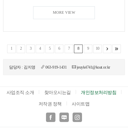
MORE VIEW
1
2
3
4
5
6
7
8
9
10
담당자 : 김지영
063-919-1431
jeuyk4741@koat.or.kr
사업조직 소개
찾아오시는길
개인정보처리방침
저작권 정책
사이트맵
페이스북
블로그
인스타