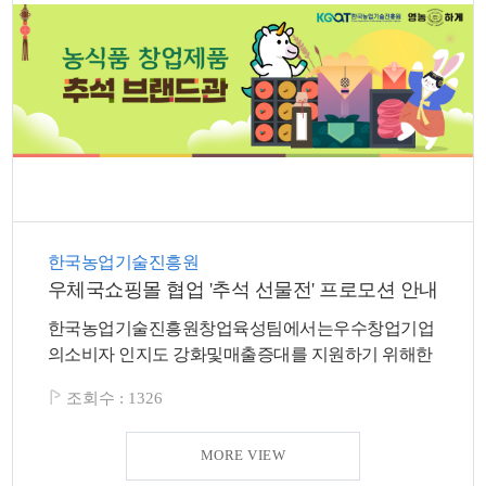
색
그
체
한국농업기술진흥원
우체국쇼핑몰 협업 '추석 선물전' 프로모션 안내
한국농업기술진흥원창업육성팀에서는우수창업기업
창
인
메
의소비자 인지도 강화및매출증대를 지원하기 위해한
국우편...
조회수 :
1326
MORE VIEW