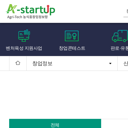
벤처육성 지원사업
창업콘테스트
판로·유
창업정보
전체