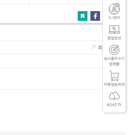
닫
그
체
기
스크랩
페이스북
트위터
카카오
A+센터
창업정보
조회수
2118
농식품우수기
업현황
마켓영농하게
인
메
KOAT TV