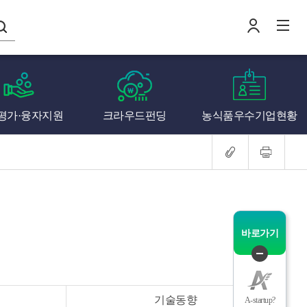
나의창업일지
평가·융자지원
크라우드펀딩
농식품우수기업현황
로
전
바로가기
퀵
메
뉴
기술동향
A-startup?