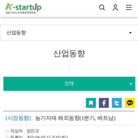
산업동향
나의창업일지
검
로
전
산업동향
전체
스크랩
페이스북
트위터
카카오
[시장동향]
농기자재 해외동향(1분기, 베트남)
작성자
정인규
등록일
2022-06-03 15:25:02.852