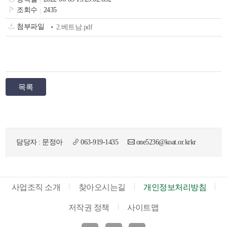
색
그
체
조회수
2435
첨부파일
2.베트남.pdf
목록
담당자 : 문정아
063-919-1435
one5236@koat.or.krkr
창
인
메
사업조직 소개
찾아오시는길
개인정보처리방침
저작권 정책
사이트맵