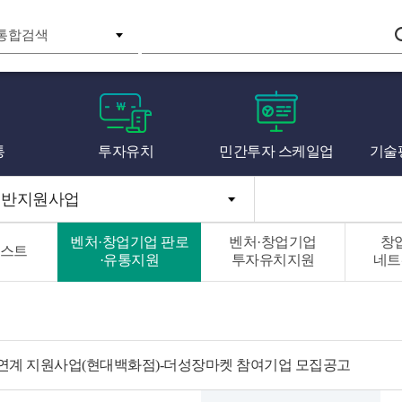
검색
통
투자유치
민간투자 스케일업
기술
일반지원사업
벤처·창업기업 판로
벤처·창업기업
창
스트
·유통지원
투자유치지원
네트
판로연계 지원사업(현대백화점)-더성장마켓 참여기업 모집공고