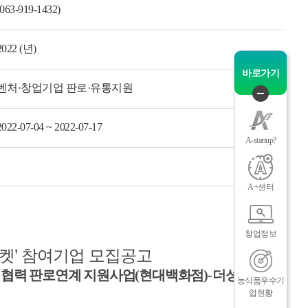
(063-919-1432)
그
체
2022 (년)
바로가기
벤처·창업기업 판로·유통지원
퀵
메
2022-07-04 ~ 2022-07-17
뉴
A-startup?
닫
기
A+센터
인
메
창업정보
마켓
’
참여기업 모집공고
생협력 판로연계 지원사업
(
현대백화점
)
-
더성장마
농식품우수기
업현황