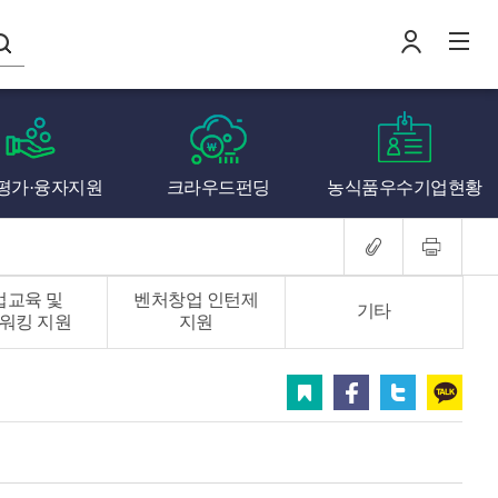
나의창업일지
평가·융자지원
크라우드펀딩
농식품우수기업현황
로
전
업교육 및
벤처창업 인턴제
기타
워킹 지원
지원
스크랩
페이스북
트위터
카카오