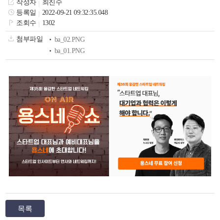
작성자
최진수
색
그
체
등록일
2022-09-21 09:32:35.048
조회수
1302
첨부파일
ba_02.PNG
ba_01.PNG
창
인
메
목록