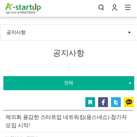
공지사항
나의창업일지
검
로
전
공지사항
전체
스크랩
페이스북
트위터
카카오
제35회 용감한 스타트업 네트워킹(용스네쇼) 참가자
모집 시작!