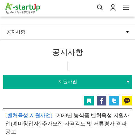
공지사항
나의창업일지
검
로
전
공지사항
지원사업
스크랩
페이스북
트위터
카카오
[벤처육성 지원사업]
2023년 농식품 벤처육성 지원사
업(예비창업자) 추가모집 자격검토 및 서류평가 결과
공고