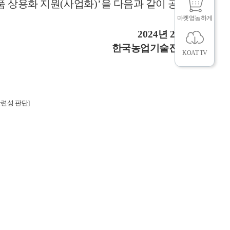
품 상용화 지원
(
사업화
)’
을 다음과 같이 공고하
마켓영농하게
2024
년
2
월
20
일
한국농업기술진흥원장
KOAT TV
뉴
관련성 판단
]