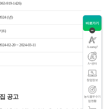
(063-919-1426)
그
체
2024 (년)
바로가기
기타
퀵
메
2024-02-20 ~ 2024-03-11
뉴
A-startup?
닫
기
A+센터
인
메
창업정보
집 공고
농식품우수기
업현황