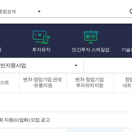
검색
통
투자유치
민간투자 스케일업
기술
일반지원사업
벤처·창업기업 판로
벤처·창업기업
창
스트
·유통지원
투자유치지원
네트
화 지원(사업화) 모집 공고