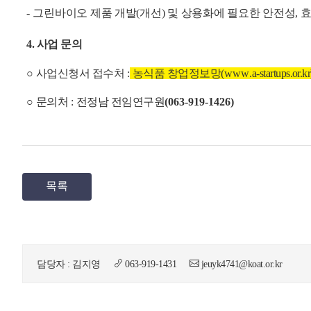
-
그린바이오 제품 개발
(
개선
)
및 상용화에 필요한 안전성
,
4.
사
업 문의
○
사업신청서 접수처
:
농식품 창업정보망
(www
.a-startup
○
문의처
:
전정남 전임연구원
(
063-919-1426)
목록
담당자 : 김지영
063-919-1431
jeuyk4741@koat.or.kr