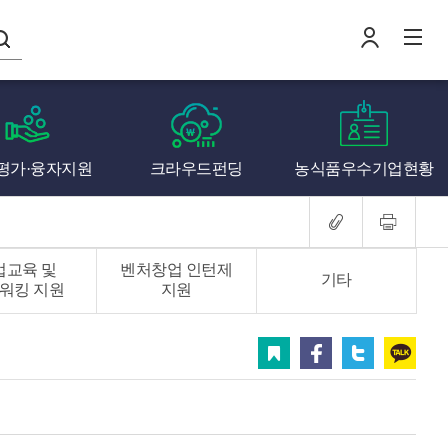
나의창업일지
평가·융자지원
크라우드펀딩
농식품우수기업현황
로
전
업교육 및
벤처창업 인턴제
기타
워킹 지원
지원
스크랩
페이스북
트위터
카카오