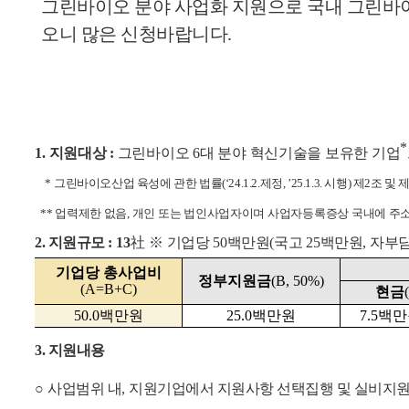
그린바이오 분야 사업화 지원으로 국내 그린바
오니 많은 신청바랍니다
.
*
1. 지원대상
:
그린바이오
6
대 분야 혁신기술을 보유한
기업
* 그
린바이오산업 육성에 관한 법률
(‘24.1.2.
제정
, ’25.1.3.
시행
)
제
2
조 및 
**
업력제한 없음
,
개인 또는 법인사업자이며 사업자등록증상 국내에 주소
2. 지원규모
: 13
社
※
기업당
50
백만원
(
국고
25
백만원
,
자부
기업당 총사업비
정부지원금
(B, 50%)
(A=B+C)
현금
50.0
백만원
25.0
백만원
7.5
백만
3. 지원내용
○
사업범위 내
,
지원기업에서 지원사항 선택집행 및 실비지