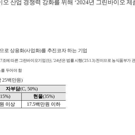
이오 산업 경쟁력 강화를 위해
‘2024
년 그린바이오 제
으로 상용화
(
사업화
)
를 추진코자 하는 기업
제
7
조에 따른 그린바이오기업
[
단
, ’24
년은 법률 시행
(`25.1.3)
전이므로 농식품부가 
를 두어야 함
담
25
백만원
)
자부담
(C, 50%)
(15%)
현물
(35%)
원 이상
17.5
백만원 이하
원