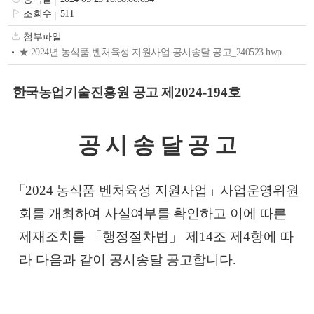
색
그
체
조회수
511
첨부파일
★ 2024년 농식품 벤처육성 지원사업 공시송달 공고_240523.hwp
한국농업기술진흥원 공고 제
2024-194
호
공 시 송 달 공 고
「
2024
농식품 벤처육성 지원사업
」
사업운영위원
회를 개최하여 사실여부를
확인하고 이에 따른
창
인
메
제재조치를
「
행정절차법
」
제
14
조 제
4
항에 따
라 다음과 같이 공시송달 공고합니다
.