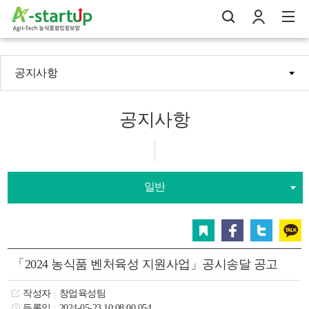
공지사항
나의창업일지
검
로
전
공지사항
일반
스크랩
페이스북
트위터
카카오
「2024 농식품 벤처육성 지원사업」공시송달 공고
작성자
창업육성팀
등록일
2024-05-23 10:08:00.054