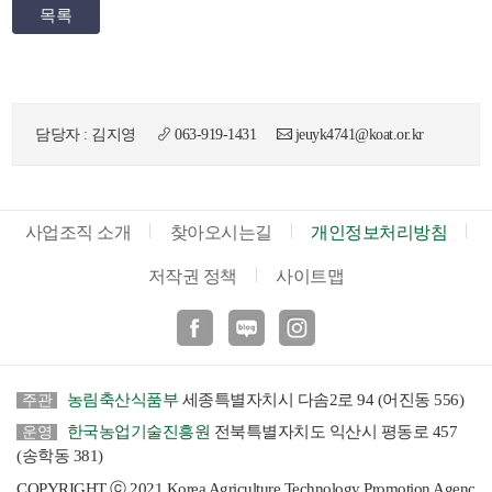
목록
담당자 : 김지영
063-919-1431
jeuyk4741@koat.or.kr
사업조직 소개
찾아오시는길
개인정보처리방침
저작권 정책
사이트맵
페이스북
블로그
인스타
농림축산식품부
세종특별자치시 다솜2로 94 (어진동 556)
주관
한국농업기술진흥원
전북특별자치도 익산시 평동로 457
운영
(송학동 381)
COPYRIGHT ⓒ 2021 Korea Agriculture Technology Promotion Agenc