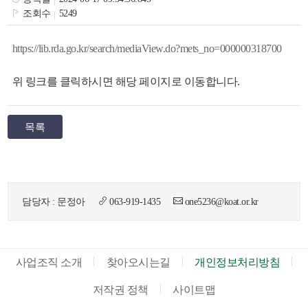
색
그
체
조회수
5249
https://lib.rda.go.kr/search/mediaView.do?mets_no=000000318700
위 링크를 클릭하시면 해당 페이지로 이동합니다.
목록
담당자 : 문정아
063-919-1435
one5236@koat.or.kr
창
인
메
사업조직 소개
찾아오시는길
개인정보처리방침
저작권 정책
사이트맵