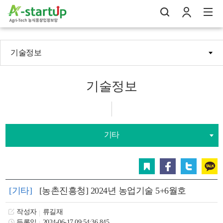
기술정보
나의창업일지
검
로
전
기술정보
기타
스크랩
페이스북
트위터
카카오
[기타]
[농촌진흥청] 2024년 농업기술 5+6월호
작성자
류길재
등록일
2024-06-17 09:54:36.845