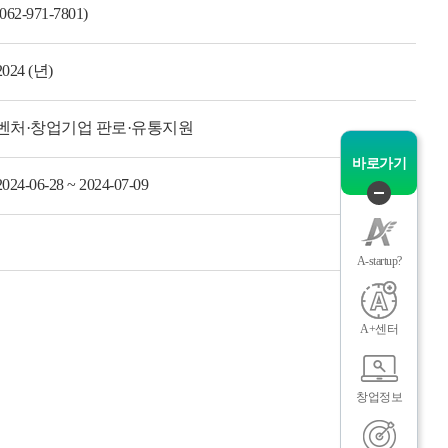
(062-971-7801)
그
체
2024 (년)
벤처·창업기업 판로·유통지원
바로가기
2024-06-28 ~ 2024-07-09
퀵
메
뉴
A-startup?
닫
기
인
메
A+센터
창업정보