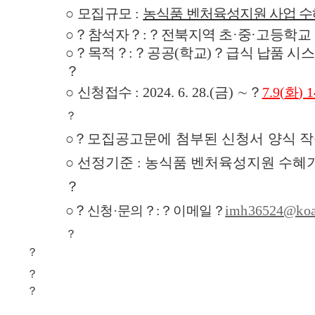
○
모집규모
:
농식품 벤처육성지원 사업 
○？
참석자？
:？
전북지역 초
·
중
·
고등학교
○？
목적？
:？
공공
(
학교
)？
급식 납품 시스
？
○
신청접수
: 2024. 6. 28.(
금
)
∼
？
7.9(
화
) 
？
○？
모집공고문에 첨부된 신청서 양식 작
○ 선정기준 : 농식품 벤처육성지원 수혜기
？
○？
imh36524@koat
신청
·
문의？
:？
이메일？
？
？
？
？