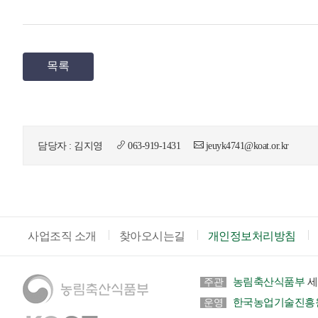
목록
담당자 : 김지영
063-919-1431
jeuyk4741@koat.or.kr
사업조직 소개
찾아오시는길
개인정보처리방침
농림축산식품부
세
주관
한국농업기술진흥
운영