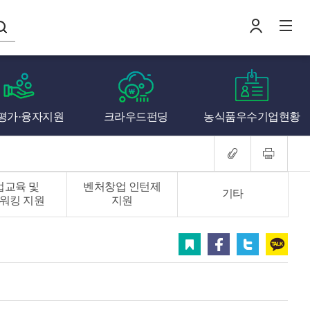
나의창업일지
평가·융자지원
크라우드펀딩
농식품우수기업현황
로
전
업교육 및
벤처창업 인턴제
기타
워킹 지원
지원
스크랩
페이스북
트위터
카카오