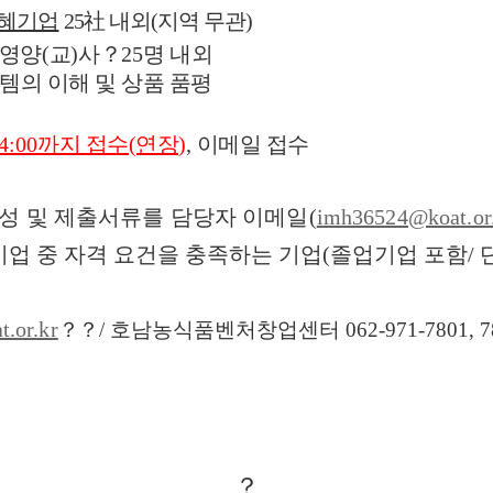
수혜기업
25
社
내외
(
지역 무관
)
 영양
(
교
)
사？
25
명 내외
템의 이해 및 상품 품평
14:00
까지 접수(연장)
,
이메일 접수
성 및 제출서류를 담당자 이메일
(
imh36524@koat.or
업 중 자격 요건을 충족하는 기업(졸업기업 포함/ 단,
.or.kr
？？
/ 호남농식품벤처창업센터 062-971-7801, 7
？