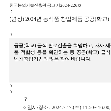
한국농업기술진흥원 공고 제
2024-226
호
？
(연장) 2024
년 농식품 창업제품 공공
(
학교
)
？
공공
(
학교
)
급식 판로진출을 희망하고
,
자사 제
품 적합성 등을 확인하는 등 공공
(
학교
)
급식
벤처창업기업의 많은 참여 바랍니다
.
？
？
？
○
일시
/
장소
: 2024.7.17.(
수
) 11:50
∼
16:00