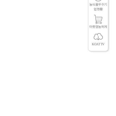
농식품우수기
업현황
마켓영농하게
KOAT TV
뉴