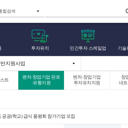
검색
통
투자유치
민간투자 스케일업
기술
일반지원사업
벤처·창업기업 판로
벤처·창업기업
창
스트
·유통지원
투자유치지원
네트
제품 공공(학교) 급식 품평회 참가기업 모집