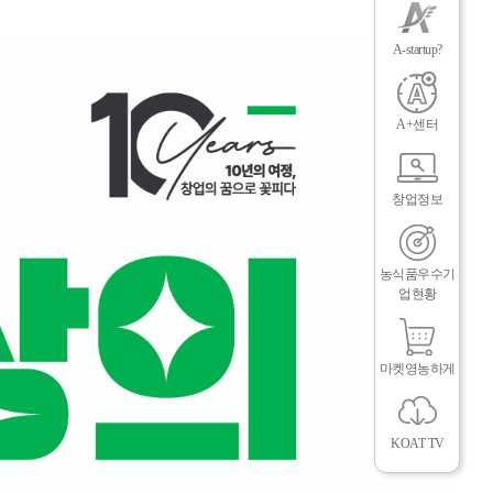
메
뉴
A-startup?
닫
기
A+센터
뉴
창업정보
농식품우수기
업현황
마켓영농하게
KOAT TV