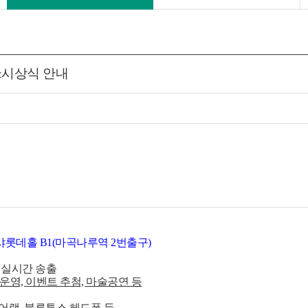
&시상식 안내
앙연구소 샤롯데홀 B1(마곡나루역 2번출구)
 실시간 송출
운영, 이벤트 추첨, 마술공연 등
에어랩, 블루투스 헤드폰 등