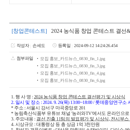
[창업콘테스트]
2024 농식품 창업 콘테스트 결선
작성자
손세도
등록일
2024-09-12 14:24:26.454
첨부파일
모집 홍보_카드뉴스_0830_fin_1.jpg
모집 홍보_카드뉴스_0830_fin_3.jpg
모집 홍보_카드뉴스_0830_fin_4.jpg
모집 홍보_카드뉴스_0830_fin_6.jpg
1. 행 사 명
:
2024 농식품 창업 콘테스트 결선평가 및 시상식
2. 일시 및 장소
:
2024. 9. 26(목) 13:00~18:00 / 롯데중
* 주소 : 서울시 강서구 마곡중앙로 201
* 농림축산식품부 유튜브 채널 '농러와TV'에서도 온라인으로
3. 주요내용
:
결선 진출 11팀의 발표평가 및 시상식, 전시부스 
4. 시상규모 : 대통령상 등 총 상금 1억 3천만원
5. 참석자 경품이벤트 : 대상을 맞춰라! 스탠바이미, 다이슨 