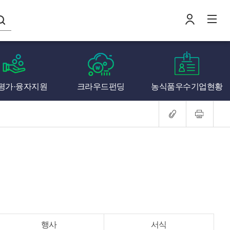
나의창업일지
평가·융자지원
크라우드펀딩
농식품우수기업현황
로
전
행사
서식