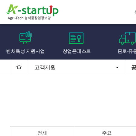
벤처육성 지원사업
창업콘테스트
판로·유
고객지원
전체
주요