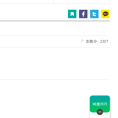
그
체
스크랩
페이스북
트위터
카카오
조회수
2317
인
메
바로가기
퀵