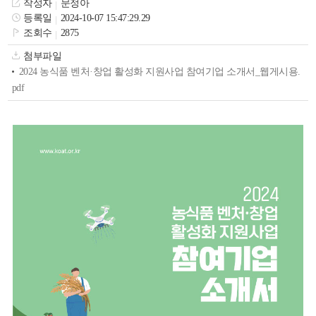
작성자
문정아
색
그
체
등록일
2024-10-07 15:47:29.29
조회수
2875
첨부파일
2024 농식품 벤처·창업 활성화 지원사업 참여기업 소개서_웹게시용.
pdf
창
인
메