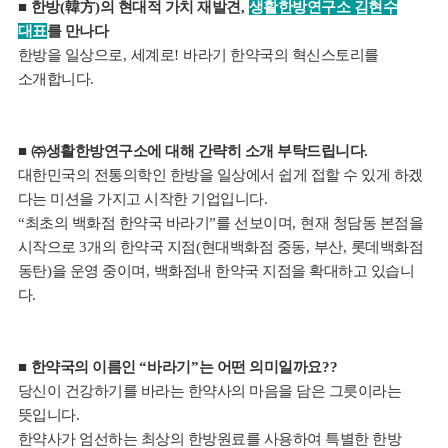
■
한방
(
韓方
)
의 현대적 가치 재발견
,
생활한방연구소 김현수
대표
를 만나다
한방을 일상으로
,
세계로
!
바라기 한약국의 혁신스토리를
소개합니다
.
■ ㈜
생활한방연구소에 대해 간략히 소개 부탁드립니다
.
대한민국의 전통의학인 한방을 일상에서 쉽게 접할 수 있게 하겠
다는 미션을 가지고 시작한 기업입니다
.
“
최초의 백화점 한약국 바라기
”
를 선보이며
,
현재 청담동 본점을
시작으로
3
개의 한약국 지점
(
현대백화점 중동
,
부산
,
롯데백화점
동탄
)
을 운영 중이며
,
백화점내 한약국 지점을 확대하고 있습니
다
.
■
한약국의 이름인
“
바라기
”
는 어떤 의미일까요
??
당신이 건강하기를 바라는 한약사의 마음을 담은 그릇이라는
뜻입니다
.
한약사가 엄선하는 최상의 한방원료를 사용하여 특별한 한방