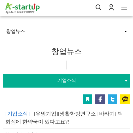
창업뉴스
나의창업일지
검
로
전
창업뉴스
기업소식
스크랩
페이스북
트위터
카카오
[기업소식]
[유망기업][생활한방연구소][바라기] 백
화점에 한약국이 있다고요?!