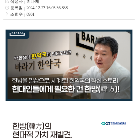
작성자
이다예
색
그
체
등록일
2024-12-23 16:03:36.888
조회수
8981
창
인
메