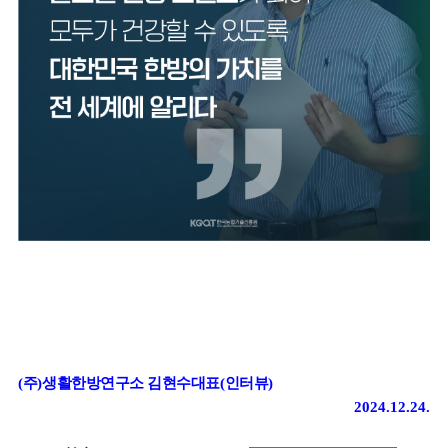
(
주
)
생활한방연구소 김현수대표
(
인터뷰
)
2024.12.24.