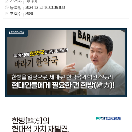
작성자
이다예
색
그
체
등록일
2024-12-23 16:03:36.888
조회수
8980
창
인
메