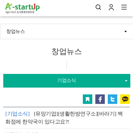
창업뉴스
나의창업일지
검
로
전
창업뉴스
기업소식
스크랩
페이스북
트위터
카카오
[기업소식]
[유망기업][생활한방연구소][바라기] 백
화점에 한약국이 있다고요?!