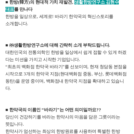
■
한방
(
韓方
)
의 현대적 가치 재발견
,
생활한방연구소 김현수
대표
를 만나다
한방을 일상으로
,
세계로
!
바라기 한약국의 혁신스토리를
소개합니다
.
■ ㈜
생활한방연구소에 대해 간략히 소개 부탁드립니다
.
대한민국의 전통의학인 한방을 일상에서 쉽게 접할 수 있게 하겠
다는 미션을 가지고 시작한 기업입니다
.
“
최초의 백화점 한약국 바라기
”
를 선보이며
,
현재 청담동 본점을
시작으로
3
개의 한약국 지점
(
현대백화점 중동
,
부산
,
롯데백화점
동탄
)
을 운영 중이며
,
백화점내 한약국 지점을 확대하고 있습니
다
.
■
한약국의 이름인
“
바라기
”
는 어떤 의미일까요
??
당신이 건강하기를 바라는 한약사의 마음을 담은 그릇이라는
뜻입니다
.
한약사가 엄선하는 최상의 한방원료를 사용하여 특별한 한방