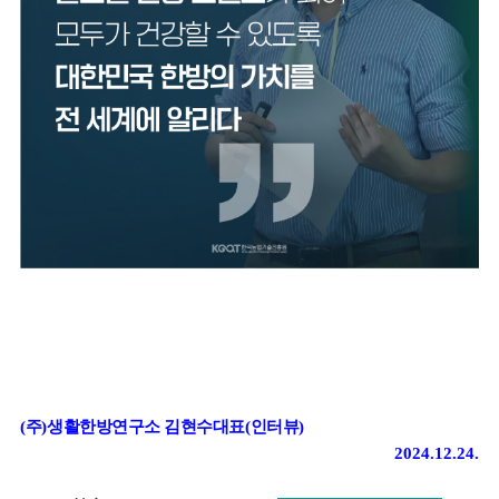
(
주
)
생활한방연구소 김현수대표
(
인터뷰
)
2024.12.24.