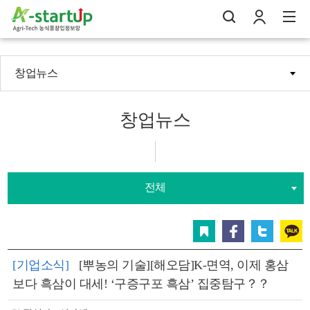
창업뉴스
나의창업일지
검
로
전
창업뉴스
전체
스크랩
페이스북
트위터
카카오
[기업소식]
[뿌농의 기술][해오담]K-면역, 이제 홍삼
보다 흑삼이 대세! ‘구증구포 흑삼’ 집중탐구？？