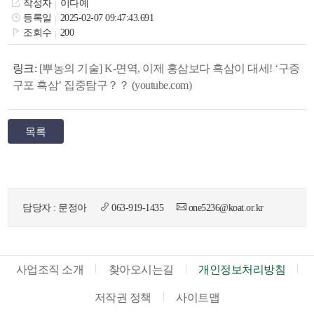
작성자
이다예
색
그
체
등록일
2025-02-07 09:47:43.691
조회수
200
링크:
[뿌농의 기술] K-면역, 이제 홍삼보다 흑삼이 대세! ‘구증
구포 흑삼’ 집중탐구？？ (youtube.com)
목록
담당자 : 문정아
063-919-1435
one5236@koat.or.kr
창
인
메
사업조직 소개
찾아오시는길
개인정보처리방침
저작권 정책
사이트맵