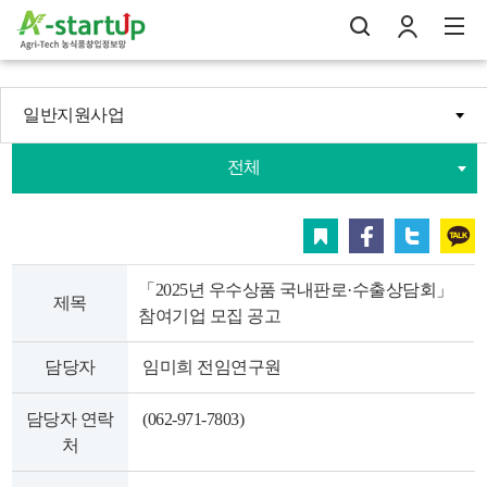
일반지원사업
나의창업일지
전체
검
로
전
스크랩
페이스북
트위터
카카오
「2025년 우수상품 국내판로·수출상담회」
제목
참여기업 모집 공고
담당자
임미희 전임연구원
담당자 연락
(062-971-7803)
처