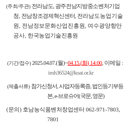
전라남도
,
광주전남지방중소벤처기업
(
주최
/
주관
)
청
,
전남창조경제혁신센터
,
전라남도농업기술
원
,
전남정보문화산업진흥원
,
여수광양항만
공사
,
한국
농업기술진흥원
2025.04.07.(
월
)~
04.15.(
화
) 14:00
,
이메일
:
(
기간
/
접수
)
imh36524@koat.or.kr
참가신청서
,
사업자등록증
,
법인등기부등
(
제출서류
)
본
, e-
브로슈어
(
국문
,
영문
)
(문의) 호남농식품벤처창업센터
062-971-7803,
7801