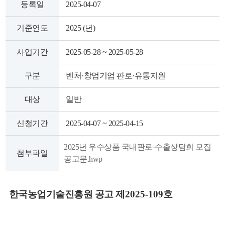
등록일
2025-04-07
색
그
체
기준연도
2025 (년)
사업기간
2025-05-28 ~ 2025-05-28
구분
벤처·창업기업 판로·유통지원
대상
일반
신청기간
2025-04-07 ~ 2025-04-15
2025년 우수상품 국내판로·수출상담회 모집
첨부파일
창
인
메
공고문.hwp
한국농업기술진흥원 공고 제
2025-109
호