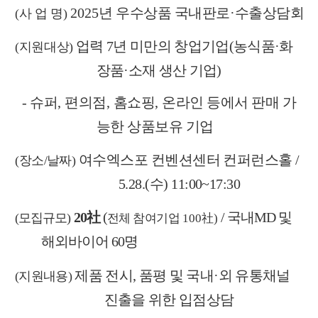
2025
년 우수상품 국내판로
·
수출상담회
(
사 업 명
)
업력
7
년 미만의 창업기업
(
농식품
·
화
(
지원대상
)
장품
·
소재 생산 기업
)
- 슈퍼
,
편의점
,
홈쇼핑
,
온라인 등에서 판매 가
능한 상품보유 기업
여수엑스포 컨벤션센터 컨퍼런스홀
/
(
장소
/
날짜
)
5.28.(
수
) 11:00~17:30
20
社
(
/
국내
MD
및
(
모집규모
)
전체 참여기업
100
社
)
해외바이어
60
명
제품 전시
,
품평 및 국내
·
외 유통채널
(
지원내용
)
진출을 위한 입점상담