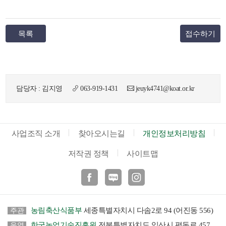
목록
접수하기
담당자 : 김지영
063-919-1431
jeuyk4741@koat.or.kr
사업조직 소개
찾아오시는길
개인정보처리방침
저작권 정책
사이트맵
페이스북
블로그
인스타
농림축산식품부
세종특별자치시 다솜2로 94 (어진동 556)
주관
한국농업기술진흥원
전북특별자치도 익산시 평동로 457
운영