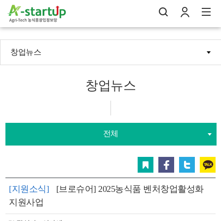
창업뉴스
나의창업일지
검
로
전
창업뉴스
전체
스크랩
페이스북
트위터
카카오
[지원소식]
[브로슈어] 2025농식품 벤처창업활성화
지원사업