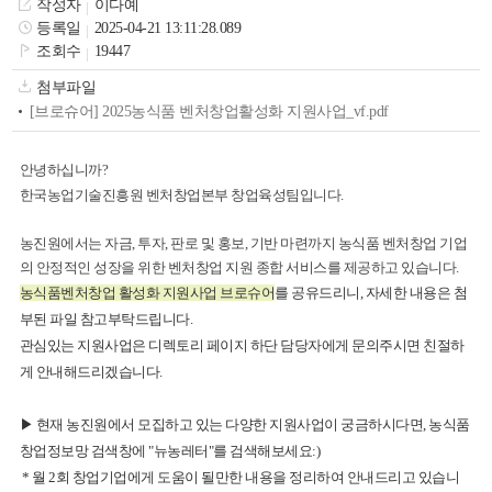
작성자
이다예
색
그
체
등록일
2025-04-21 13:11:28.089
조회수
19447
첨부파일
[브로슈어] 2025농식품 벤처창업활성화 지원사업_vf.pdf
안녕하십니까?
한국농업기술진흥원 벤처창업본부 창업육성팀입니다.
농진원에서는 자금, 투자, 판로 및 홍보, 기반 마련까지 농식품 벤처창업 기업
의 안정적인 성장을 위한 벤처창업 지원 종합 서비스를 제공하고 있습니다.
농식품벤처창업 활성화 지원사업 브로슈어
를 공유드리니,
자세한 내용은 첨
부된 파일 참고부탁드립니다.
창
인
메
관심있는 지원사업은 디렉토리 페이지 하단 담당자에게 문의주시면 친절하
게 안내해드리겠습니다.
▶ 현재 농진원에서 모집하고 있는 다양한 지원사업이 궁금하시다면, 농식품
창업정보망 검색창에 "뉴농레터"를 검색해보세요:)
* 월 2회 창업기업에게 도움이 될만한 내용을 정리하여 안내드리고 있습니