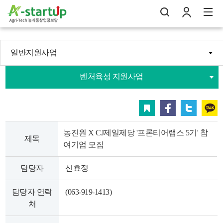
일반지원사업
나의창업일지
벤처육성 지원사업
검
로
전
스크랩
페이스북
트위터
카카오
농진원 X CJ제일제당 '프론티어랩스 5기' 참
제목
여기업 모집
담당자
신효정
담당자 연락
(063-919-1413)
처