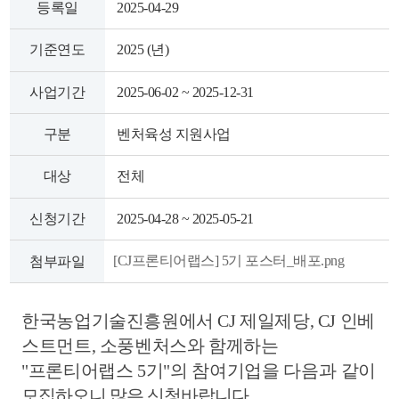
등록일
2025-04-29
색
그
체
기준연도
2025 (년)
사업기간
2025-06-02 ~ 2025-12-31
구분
벤처육성 지원사업
대상
전체
신청기간
2025-04-28 ~ 2025-05-21
[CJ프론티어랩스] 5기 포스터_배포.png
첨부파일
창
인
메
한국농업기술진흥원에서 CJ 제일제당, CJ 인베
스트먼트, 소풍벤처스와 함께하는
"프론티어랩스 5기"
의
참여기업을 다음과
같이
모집하오니 많은 신청바랍니다
.