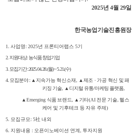
2025
년 4
월 29
일
한국농업기술진흥원장
1. 사업명:
2025년 프론티어랩스 5기
뉴
2. 지원대상: 농식품 창업기업
3. 모집기간 : 2025. 04. 28. (월) ~ 5. 21.(수)
4. 모집분야 :
▲
지속가능 혁신소재
,
▲
제조
·
가공 혁신
및 패
키징 기술
,
▲
디지털 유통
/
마케팅 플랫폼
,
▲
Emerging
식품
브랜드
,
▲
기타
(AI
전문 기술
,
헬스
케어 및 기후테크 등 자유 주제
)
5. 모집규모: 5社 내외
6. 지원내용 : 오픈이노베이션 연계, 투자지원