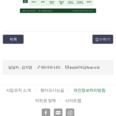
목록
접수하기
담당자 : 김지영
063-919-1431
jeuyk4741@koat.or.kr
사업조직 소개
찾아오시는길
개인정보처리방침
저작권 정책
사이트맵
페이스북
블로그
인스타