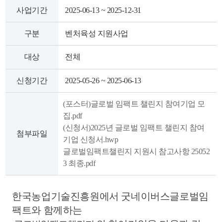
색
그
체
사업기간
2025-06-13 ~ 2025-12-31
구분
벤처육성 지원사업
대상
전체
신청기간
2025-05-26 ~ 2025-06-13
(포스터)글로벌 임팩트 챌린지 참여기업 모
집.pdf
(신청서)2025년 글로벌 임팩트 챌린지 참여
첨부파일
기업 신청서.hwp
글로벌임팩트챌린지 지원시 참고사항 25052
창
인
메
3 최종.pdf
한국농업기술진흥원에서 굿네이버스글로벌임
팩트와 함께하는