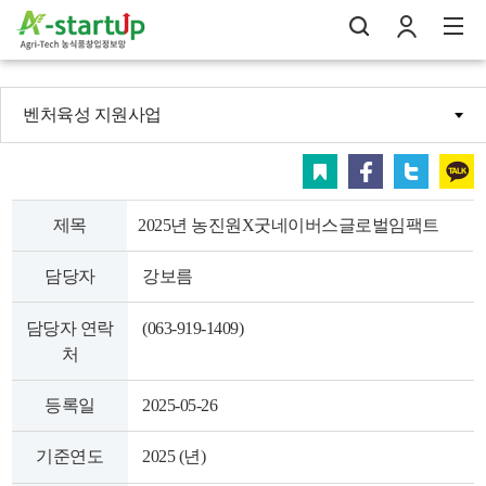
벤처육성 지원사업
나의창업일지
스크랩
페이스북
트위터
카카오
검
로
전
제목
2025년 농진원X굿네이버스글로벌임팩트
담당자
강보름
담당자 연락
(063-919-1409)
처
등록일
2025-05-26
기준연도
2025 (년)