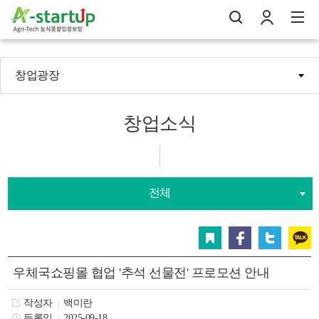
창업광장
나의창업일지
검
로
전
창업소식
전체
스크랩
페이스북
트위터
카카오
우체국쇼핑몰 협업 '추석 선물전' 프로모션 안내
작성자
백미란
등록일
2025-09-18