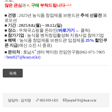
으로,
많은 관심
과
♥,
구매
부탁드립니다~^^
■
건명
: 2025년 농식품 창업제품 브랜드관
추석 선물전
프
로모션
■
기간
:
2025.9.8.(월) ~ 10.12.(일)
■
장소
: 우체국쇼핑몰 온라인(
바로가기
← 클릭)
■
참가기업
: 농식품 벤처창업활성화 지원사업 참여기업
■
혜택
: '농식품 창업제품 브랜드관' 입점제품
25%
할인쿠
폰 지급
(예산 소진 시 종료)
+
■
문의처
: 호남A
센터 백미란 전임연구원(062-971-7805
/
bmr927@koat.or.kr
)
목록
담당자 : 김지영
063-919-1431
jeuyk4741@koat.or.kr