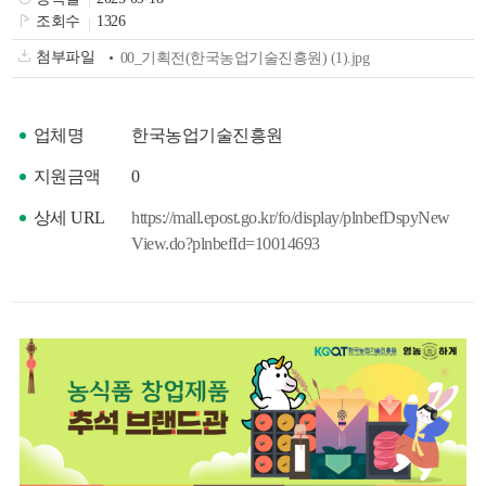
색
그
체
조회수
1326
첨부파일
00_기획전(한국농업기술진흥원) (1).jpg
업체명
한국농업기술진흥원
지원금액
0
상세 URL
https://mall.epost.go.kr/fo/display/plnbefDspyNew
View.do?plnbefId=10014693
창
인
메