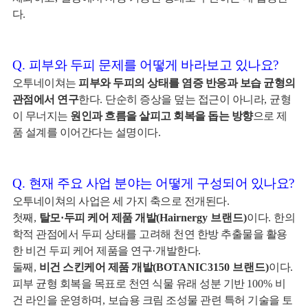
다
.
Q.
피부와 두피 문제를 어떻게 바라보고 있나요
?
오투네이쳐는
피부와 두피의 상태를 염증 반응과 보습 균형의
관점에서 연구
한다
.
단순히 증상을 덮는 접근이 아니라
,
균형
이 무너지는
원인과 흐름을 살피고 회복을 돕는 방향
으로 제
품 설계를 이어간다는 설명이다
.
Q.
현재 주요 사업 분야는 어떻게 구성되어 있나요
?
오투네이쳐의 사업은 세 가지 축으로 전개된다
.
첫째
,
탈모
·
두피 케어 제품 개발
(Hairnergy 브랜드)
이다
.
한의
학적 관점에서 두피 상태를 고려해 천연 한방 추출물을 활용
한 비건 두피 케어 제품을 연구
·
개발한다
.
둘째
,
비건 스킨케어 제품 개발
(BOTANIC3150 브랜드)
이다
.
피부 균형 회복을 목표로 천연 식물 유래 성분 기반
100%
비
건 라인을 운영하며
,
보습용 크림 조성물 관련 특허 기술을 토