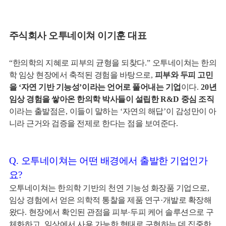
주식회사 오투네이쳐 이기훈 대표
“
한의학의 지혜로 피부의 균형을 되찾다
.”
오투네이쳐는 한의
학 임상 현장에서 축적된 경험을 바탕으로
,
피부와 두피 고민
을
‘
자연 기반 기능성
’
이라는 언어로 풀어내는 기업
이다
.
20
년
임상 경험을 쌓아온 한의학 박사들이 설립한
R&D
중심 조직
이라는 출발점은
,
이들이 말하는
‘
자연의 해답
’
이 감성만이 아
니라 근거와 검증을 전제로 한다는 점을 보여준다
.
Q.
오투네이쳐는 어떤 배경에서 출발한 기업인가
요
?
오투네이쳐는 한의학 기반의 천연 기능성 화장품 기업으로
,
임
상
경험에서 얻은 의학적 통찰을 제품 연구
·
개발로 확장
해
왔다
.
현장에서 확인된 관점을 피부
·
두피 케어 솔루션으로 구
체화하고
,
일상에서 사용 가능한 형태로 구현하는 데 집중한