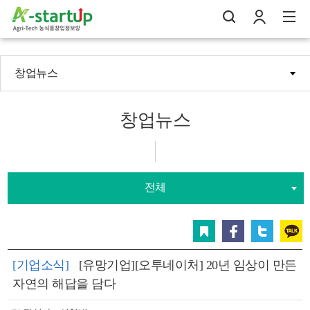
창업뉴스
나의창업일지
검
로
전
창업뉴스
전체
스크랩
페이스북
트위터
카카오
[기업소식]
[유망기업][오투네이처] 20년 임상이 만든
자연의 해답을 담다