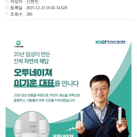
작성자
신현빈
색
그
체
등록일
2025-12-23 10:45:34.628
조회수
286
창
인
메