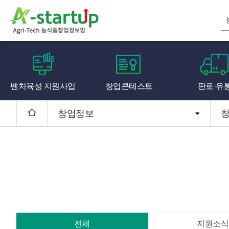
벤처육성 지원사업
창업콘테스트
판로·유
창업정보
전체
지원소식