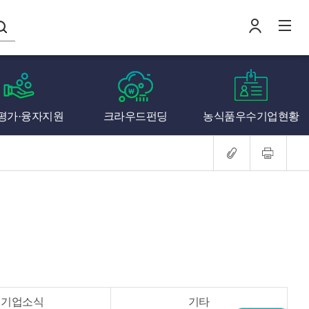
나의창업일지
평가·융자지원
크라우드펀딩
농식품우수기업현황
로
전
기업소식
기타