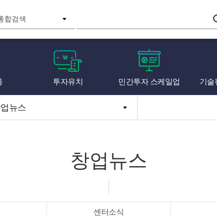
검색
통
투자유치
민간투자 스케일업
기술
창업뉴스
창업뉴스
센터소식