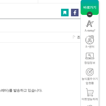
그
체
바로가기
스크랩
페이스북
트위터
카카오
퀵
메
뉴
A-startup?
닫
조회수
6087
기
A+센터
창업정보
인
메
농식품우수기
업현황
농레터
)
를 발송하고 있습니다
.
마켓영농하게