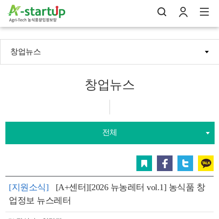
창업뉴스
나의창업일지
검
로
전
창업뉴스
전체
스크랩
페이스북
트위터
카카오
[지원소식]
[A+센터][2026 뉴농레터 vol.1] 농식품 창
업정보 뉴스레터