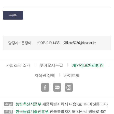
목록
담당자 : 문정아
063-919-1435
one5236@koat.or.kr
사업조직 소개
찾아오시는길
개인정보처리방침
저작권 정책
사이트맵
페이스북
블로그
인스타
농림축산식품부
세종특별자치시 다솜2로 94 (어진동 556)
주관
한국농업기술진흥원
전북특별자치도 익산시 평동로 457
운영