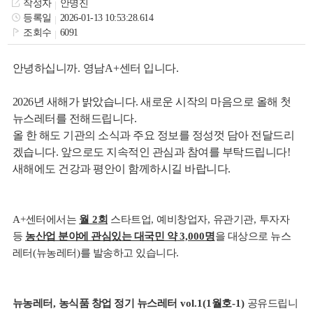
작성자
안명진
색
그
체
등록일
2026-01-13 10:53:28.614
조회수
6091
안녕하십니까
.
영남
A+
센터 입니다
.
2026년 새해가 밝았습니다.
새로운 시작의 마음으로 올해 첫
뉴스레터를 전해드립니다.
올 한 해도 기관의 소식과 주요 정보를 정성껏 담아 전달드리
겠습니다.
앞으로도 지속적인 관심과 참여를 부탁드립니다!
새해에도 건강과 평안이 함께하시길 바랍니다.
창
인
메
A+
센터에서는
월
2
회
스타트업
,
예비창업자
,
유관기관
,
투자자
등
농산업 분야에 관심있는 대국민 약
3,000
명
을 대상으로 뉴스
레터
(
뉴농레터
)
를 발송하고 있습니다
.
뉴농레터
,
농식품 창업 정기 뉴스레터
vol.1(1
월호
-1)
공유드립니