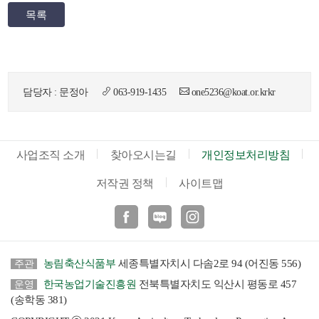
목록
담당자 : 문정아
063-919-1435
one5236@koat.or.krkr
뉴
사업조직 소개
찾아오시는길
개인정보처리방침
저작권 정책
사이트맵
페이스북
블로그
인스타
농림축산식품부
세종특별자치시 다솜2로 94 (어진동 556)
주관
한국농업기술진흥원
전북특별자치도 익산시 평동로 457
운영
(송학동 381)