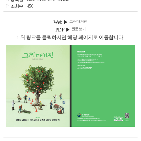
색
그
체
조회수
450
그린매거진
Web ▶
원문보기
PDF ▶
↑ 위 링크를 클릭하시면 해당 페이지로 이동합니다.
창
인
메