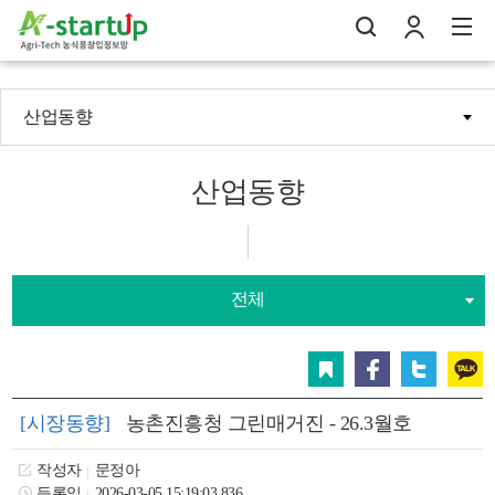
산업동향
나의창업일지
검
로
전
산업동향
전체
스크랩
페이스북
트위터
카카오
[시장동향]
농촌진흥청 그린매거진 - 26.3월호
작성자
문정아
등록일
2026-03-05 15:19:03.836