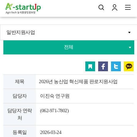
일반지원사업
나의창업일지
전체
검
로
전
스크랩
페이스북
트위터
카카오
제목
2026년 농산업 혁신제품 판로지원사업
담당자
이진숙 연구원
담당자 연락
(062-971-7802)
처
등록일
2026-03-24