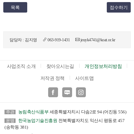
목록
접수하기
담당자 : 김지영
063-919-1431
jeuyk4741@koat.or.kr
사업조직 소개
찾아오시는길
개인정보처리방침
저작권 정책
사이트맵
페이스북
블로그
인스타
농림축산식품부
세종특별자치시 다솜2로 94 (어진동 556)
주관
한국농업기술진흥원
전북특별자치도 익산시 평동로 457
운영
(송학동 381)