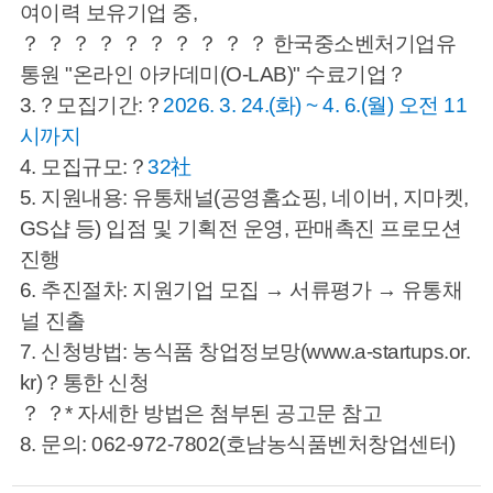
여이력 보유기업 중,
？ ？ ？ ？ ？ ？ ？ ？ ？ ？ 한국중소벤처기업유
통원 "온라인 아카데미(O-LAB)" 수료기업？
3.
？모집기간:？
2026. 3. 24.(화) ~ 4. 6.(월) 오전 11
시까지
4. 모집규모:？
32社
5. 지원내용: 유통채널(공영홈쇼핑, 네이버, 지마켓,
GS샵 등) 입점 및 기획전 운영, 판매촉진 프로모션
진행
6. 추진절차: 지원기업 모집 → 서류평가 → 유통채
널 진출
7. 신청방법: 농식품 창업정보망(
www.a-startups.or.
kr)
？통한 신청
？ ？* 자세한 방법은 첨부된 공고문 참고
8. 문의: 062-972-7802(호남농식품벤처창업센터)