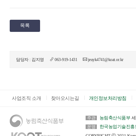
목록
담당자 : 김지영
063-919-1431
jeuyk4741@koat.or.kr
사업조직 소개
찾아오시는길
개인정보처리방침
농림축산식품부
세
주관
한국농업기술진흥
운영
COPYRIGHT ⓒ 2021 Korea Ag