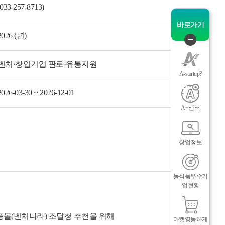
(033-257-8713)
그
체
바로가기
2026 (년)
퀵
메
벤처·창업기업 판로·유통지원
뉴
A-startup?
닫
기
2026-03-30 ~ 2026-12-01
A+센터
창업정보
인
메
농식품우수기
업현황
몰(벤처나라) 조달청 추천을 위해
마켓영농하게