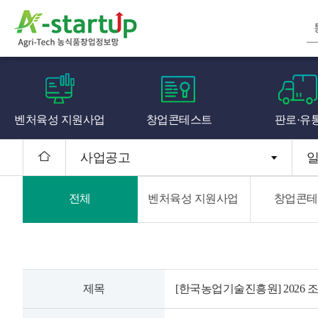
벤처육성 지원사업
창업콘테스트
판로·유
사업공고
전체
벤처육성 지원사업
창업콘테
제목
[한국농업기술진흥원] 2026