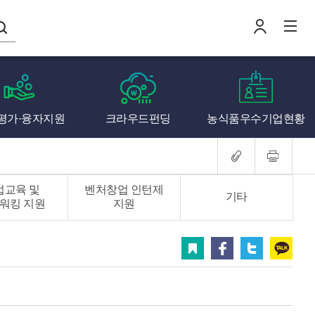
나의창업일지
평가·융자지원
크라우드펀딩
농식품우수기업현황
로
전
업교육 및
벤처창업 인턴제
기타
워킹 지원
지원
스크랩
페이스북
트위터
카카오