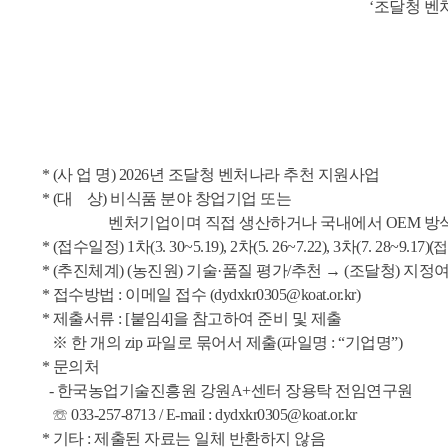
‘조달청 벤
* (사 업 명) 2026년 조달청 벤처나라 추천 지원사업
* (대 상) 비식품 분야 창업기업 또는
벤처기업이며 직접 생산하거나 국내에서 OEM 방식으
* (접수일정) 1차(3. 30~5.19), 2차(5. 26~7.22), 3차(7. 28~9.17)
(
* (추진체계) (농진원) 기술·품질 평가/추천 → (조달청) 지정
* 접수방법 : 이메일 접수 (dydxkr0305@koat.or.kr)
* 제출서류 : [붙임4]을 참고하여 준비 및 제출
※ 한 개의 zip 파일로 묶어서 제출(파일명 : “기업명”)
* 문의처
- 한국농업기술진흥원 강원A+센터 장용탁 전임연구원
☏ 033-257-8713 / E-mail : dydxkr0305@koat.or.kr
* 기타 : 제출된 자료는 일체 반환하지 않음