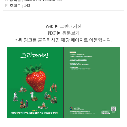
색
그
체
조회수
343
Web ▶
그린매거진
PDF ▶
원문보기
↑ 위 링크를 클릭하시면 해당 페이지로 이동합니다.
창
인
메