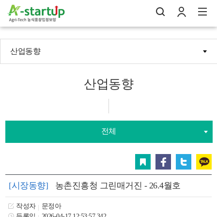
산업동향
나의창업일지
검
로
전
산업동향
전체
스크랩
페이스북
트위터
카카오
[시장동향]
농촌진흥청 그린매거진 - 26.4월호
작성자
문정아
등록일
2026-04-17 12:53:57.342