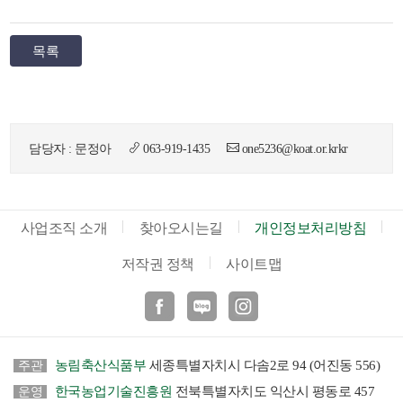
목록
뉴
담당자 : 문정아
063-919-1435
one5236@koat.or.krkr
사업조직 소개
찾아오시는길
개인정보처리방침
저작권 정책
사이트맵
페이스북
블로그
인스타
농림축산식품부
세종특별자치시 다솜2로 94 (어진동 556)
주관
한국농업기술진흥원
전북특별자치도 익산시 평동로 457
운영