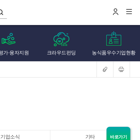
나의창업일지
평가·융자지원
크라우드펀딩
농식품우수기업현황
로
전
기업소식
기타
바로가기