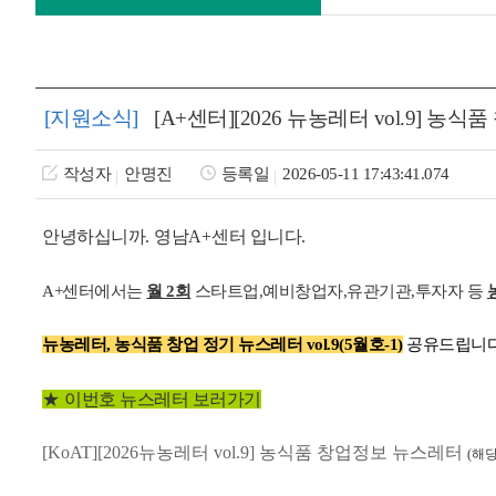
[지원소식]
[A+센터][2026 뉴농레터 vol.9] 농
작성자
안명진
등록일
2026-05-11 17:43:41.074
안녕하십니까
.
영남
A+
센터 입니다
.
A+센터에서는
월 2회
스타트업,예비창업자,유관기관,투자자 등
뉴농레터, 농식품 창업 정기 뉴스레터 vol.9(5월호-1)
공유드립니다
★
이번호 뉴스레터 보러가기
[
KoAT][2026뉴농레터 vol.9] 농식품
창업정보 뉴스레터
(
해당