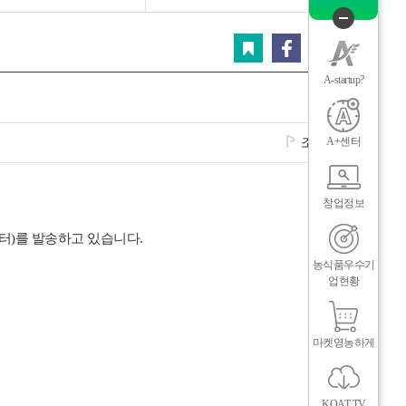
그
체
퀵
스크랩
페이스북
트위터
카카오
메
뉴
A-startup?
닫
기
A+센터
조회수
431
창업정보
터)를 발송하고 있습니다.
농식품우수기
업현황
인
메
마켓영농하게
KOAT TV