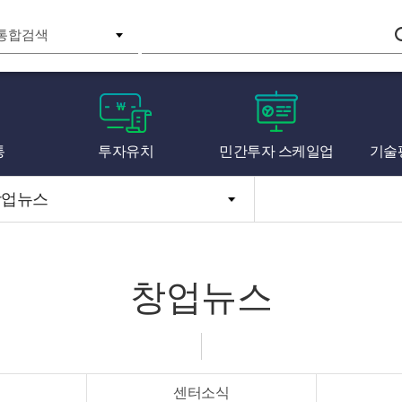
검색
통
투자유치
민간투자 스케일업
기술
창업뉴스
창업뉴스
센터소식