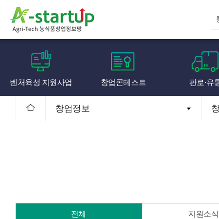
벤처육성 지원사업
창업콘테스트
판로·유
창업정보
전체
지원소식